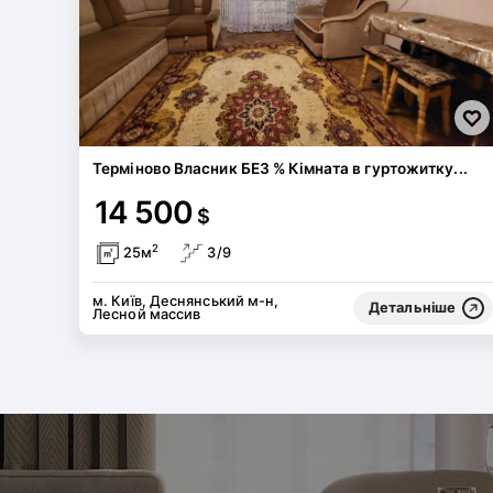
Терміново Власник БЕЗ % Кімната в гуртожитку...
14 500
$
2
25м
3/9
м. Київ, Деснянський м-н,
Детальніше
Лесной массив