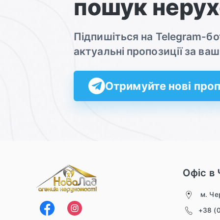
пошук нерух
Підпишіться на Telegram-б
актуальні пропозиції за в
Отримуйте нові проп
Офіс в 
м. Чер
+38 (