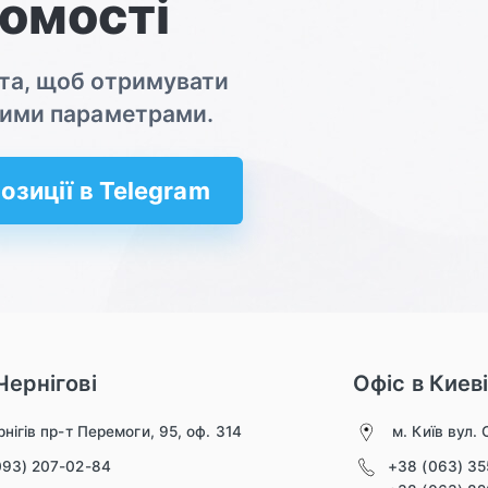
омості
ота, щоб отримувати
ашими параметрами.
озиції в Telegram
Чернігові
Офіс в Киев
нігів пр-т Перемоги, 95, оф. 314
м. Київ вул. 
093) 207-02-84
+38 (063) 3