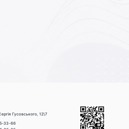
і
Сергія Гусовського, 12\7
55-33-66