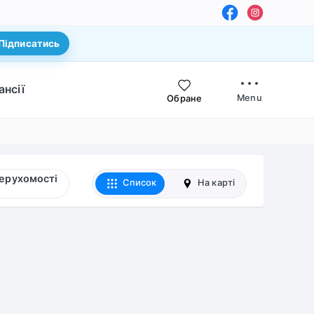
Підписатись
ансії
Menu
Обране
нерухомості
Список
На карті