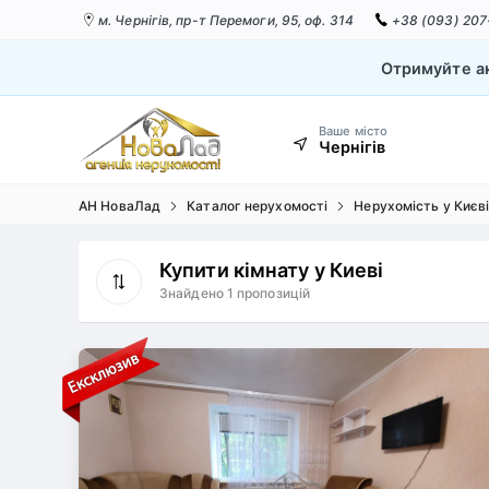
м. Чернігів,
пр-т Перемоги, 95, оф. 314
+38 (093) 207
Отримуйте ак
Ваше місто
Чернігів
АН НоваЛад
Каталог нерухомості
Нерухомість у Києв
Купити кімнату у Киеві
Знайдено 1 пропозицій