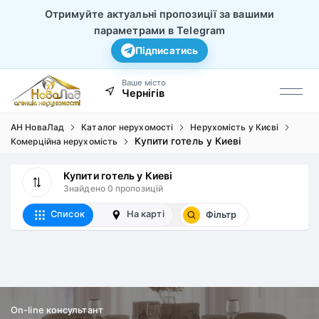
Отримуйте актуальні пропозиції за вашими
параметрами в Telegram
Підписатись
Ваше місто
Чернігів
АН НоваЛад
Каталог нерухомості
Нерухомість у Києві
Купити готель у Киеві
Комерційна нерухомість
Купити готель у Киеві
Знайдено 0 пропозицій
Список
На карті
Фільтр
On-line консультант