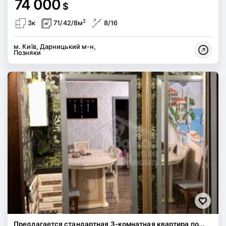
74 000
$
2
3к
71/42/8м
8/16
м. Київ, Дарницький м-н,
Позняки
Предлагается стандартная 3-комнатная квартира по...