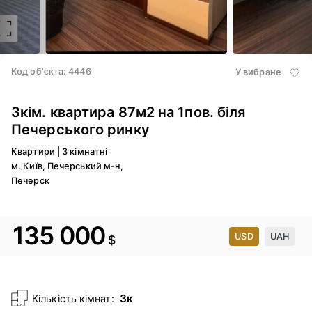
2
/ 13
3
/ 13
Код об'єкта: 4446
У вибране
3кім. квартира 87м2 на 1пов. біля
Печерського ринку
Квартири
|
3 кімнатні
м. Київ, Печерський м-н,
Печерск
135 000
USD
UAH
$
3к
Кількість кімнат: