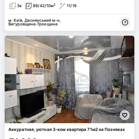
2
3к
89/42/10м
11/16
м. Київ, Деснянський м-н,
Вигуровщина-Троещина
Аккуратная, уютная 3-ком квартира 71м2 на Позняках