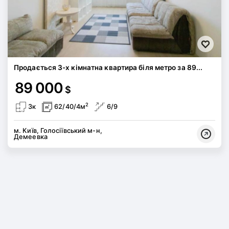
Продається 3-х кімнатна квартира біля метро за 89...
89 000
$
2
3к
62/40/4м
6/9
м. Київ, Голосіївський м-н,
Демеевка