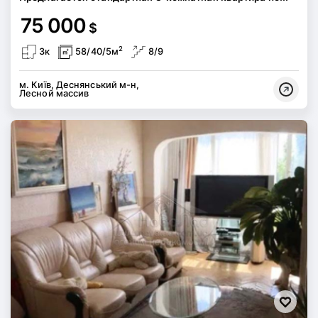
75 000
$
2
3к
58/40/5м
8/9
м. Київ, Деснянський м-н,
Лесной массив