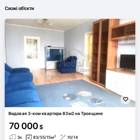
Схожі об'єкти
Видовая 3-ком квартира 83м2 на Троещине
70 000
$
2
3к
83/55/15м
10/14