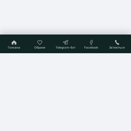
Головна
Обране
Telegram-бот
Facebook
Звʼяжіться
On-line консультант
Підберемо Вам квартиру
мрії