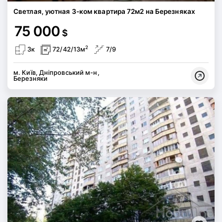
Светлая, уютная 3-ком квартира 72м2 на Березняках
75 000
$
2
3к
72/42/13м
7/9
м. Київ, Дніпровський м-н,
Березняки