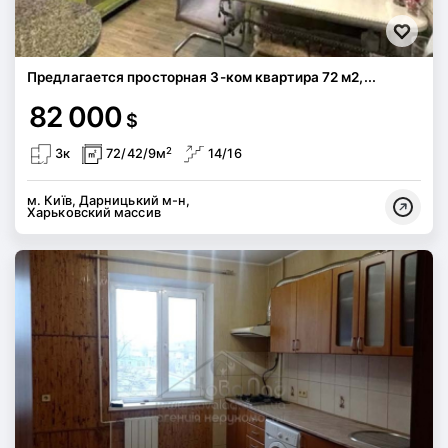
Предлагается просторная 3-ком квартира 72 м2,...
82 000
$
2
3к
72/42/9м
14/16
м. Київ, Дарницький м-н,
Харьковский массив