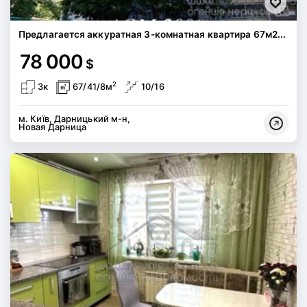
Предлагается аккуратная 3-комнатная квартира 67м2...
78 000
$
2
3к
67/41/8м
10/16
м. Київ, Дарницький м-н,
Новая Дарница