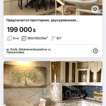
Предлагается просторная, двухуровневая...
199 000
$
2
5+к
180/100/20м
6/7
м. Київ, Шевченківський м-н,
Лукьяновка