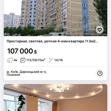
Просторная, светлая, уютная 4-ком квартира 113м2...
107 000
$
2
4к
113/59/15м
14/16
м. Київ, Дарницький м-н,
Позняки