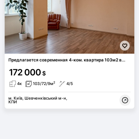
Предлагается современная 4-ком. квартира 103м2 в...
172 000
$
2
4к
103/72/9м
4/5
м. Київ, Шевченківський м-н,
КПИ