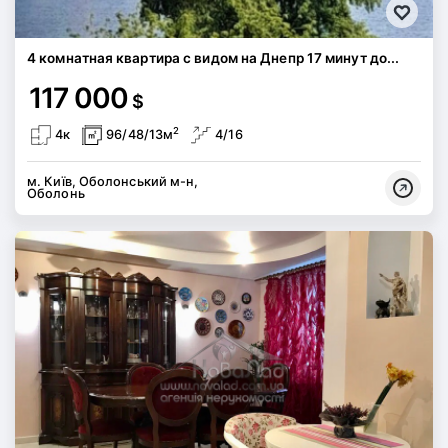
4 комнатная квартира с видом на Днепр 17 минут до...
117 000
$
2
4к
96/48/13м
4/16
м. Київ, Оболонський м-н,
Оболонь