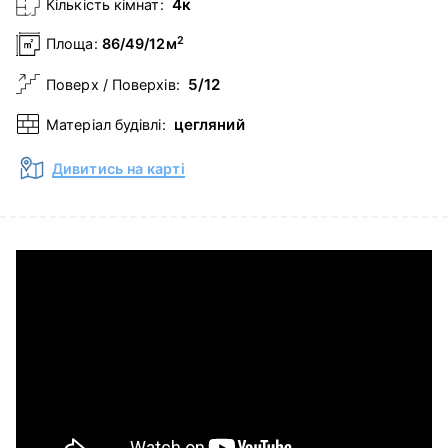
4к
Кількість кімнат:
2
Площа:
86/49/12м
5/12
Поверх / Поверхів:
цегляний
Матеріал будівлі:
Дивитись на карті