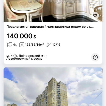
Предлагается видовая 4-ком квартира рядом со ст....
140 000
$
2
4к
122/85/14м
12/16
м. Київ, Дніпровський м-н,
Левобережный массив