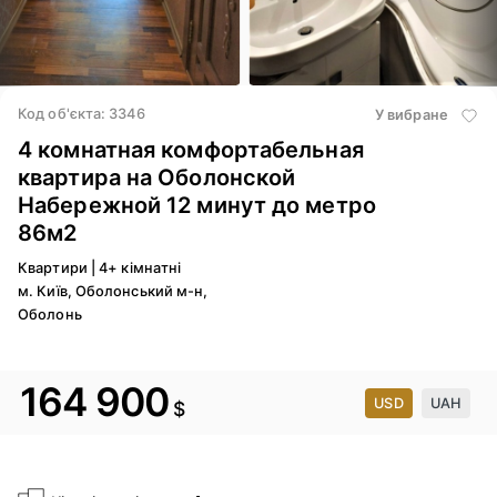
5
/ 14
Код об'єкта: 3346
У вибране
4 комнатная комфортабельная
квартира на Оболонской
Набережной 12 минут до метро
86м2
Квартири
|
4+ кімнатні
м. Київ, Оболонський м-н,
Оболонь
164 900
USD
UAH
$