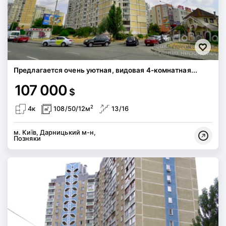
Предлагается очень уютная, видовая 4-комнатная...
107 000
$
2
4к
108/50/12м
13/16
м. Київ, Дарницький м-н,
Позняки