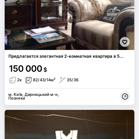
Предлагается элегантная 2-комнатная квартира в 5...
150 000
$
2
2к
82/43/14м
35/36
м. Київ, Дарницький м-н,
Позняки