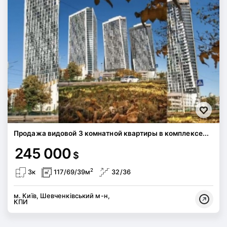
Продажа видовой 3 комнатной квартиры в комплексе...
245 000
$
2
3к
117/69/39м
32/36
м. Київ, Шевченківський м-н,
КПИ