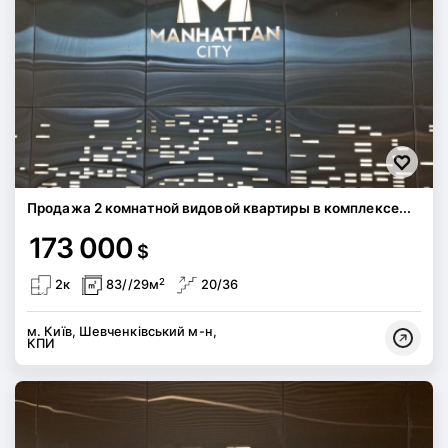
Продажа 2 комнатной видовой квартиры в комплексе...
173 000
$
2
2к
83//29м
20/36
м. Київ, Шевченківський м-н,
КПИ