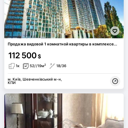
Продажа видовой 1 комнатной квартиры в комплексе...
112 500
$
2
1к
52//19м
18/36
м. Київ, Шевченківський м-н,
КПИ