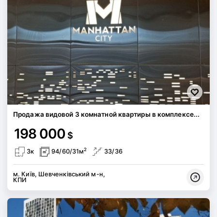
Продажа видовой 3 комнатной квартиры в комплексе...
198 000
$
2
3к
94/60/31м
33/36
м. Київ, Шевченківський м-н,
КПИ