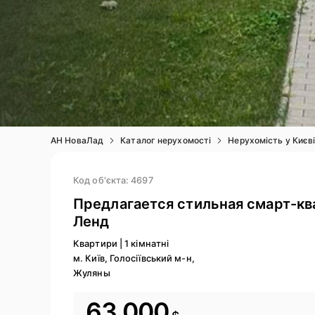
АН НоваЛад
Каталог нерухомості
Нерухомість у Києв
Код об'єкта: 4697
Предлагается стильная смарт-кв
Ленд
Квартири
|
1 кімнатні
м. Київ, Голосіївський м-н,
Жуляны
63 000