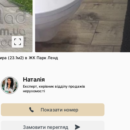
2
/ 17
ира (23.1м2) в ЖК Парк Ленд
Наталія
Експерт, керівник відділу продажів
нерухомості
Показати номер
Замовити перегляд