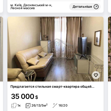
м. Київ, Деснянський м-н,
Детальніше
Лесной массив
Предлагается стильная смарт-квартира общей...
35 000
$
2
1к
26/13/5м
16/20