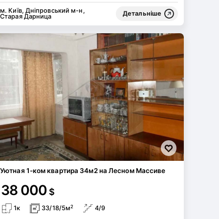
м. Київ, Дніпровський м-н,
Детальніше
Старая Дарница
Уютная 1-ком квартира 34м2 на Лесном Массиве
38 000
$
2
1к
33/18/5м
4/9