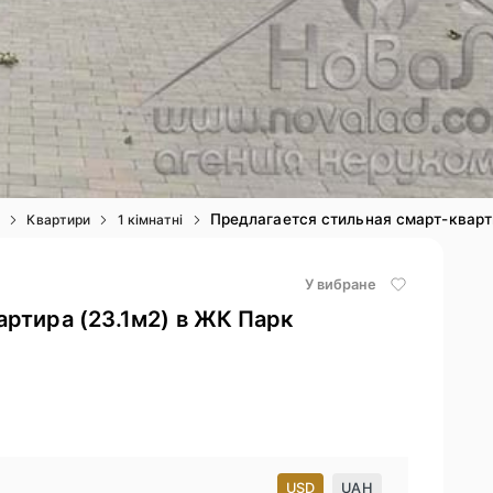
Предлагается стильная смарт-кварт
і
Квартири
1 кімнатні
У вибране
артира (23.1м2) в ЖК Парк
USD
UAH