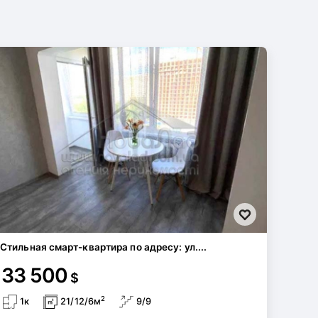
Стильная смарт-квартира по адресу: ул....
33 500
$
2
1к
21/12/6м
9/9