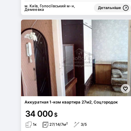
м. Київ, Голосіївський м-н,
Детальніше
Демеевка
Аккуратная 1-ком квартира 27м2, Соцгородок
34 000
$
2
1к
27/14/7м
3/5