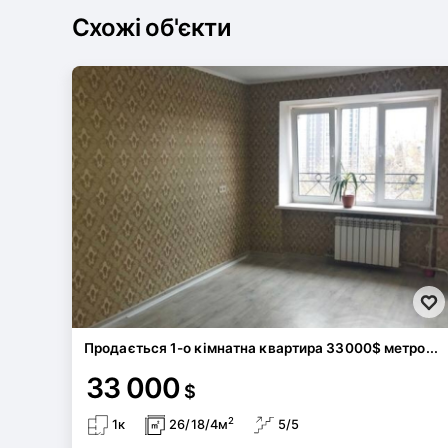
Схожі об'єкти
Продається 1-о кімнатна квартира 33000$ метро...
33 000
$
2
1к
26/18/4м
5/5