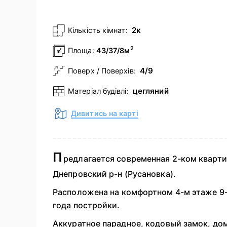
2к
Кількість кімнат:
2
Площа:
43/37/8м
4/9
Поверх / Поверхів:
цегляний
Матеріал будівлі:
Дивитись на карті
П
редлагается современная 2-ком квартир
Днепровский р-н (Русановка).
Расположена на комфортном 4-м этаже 9-
года постройки.
Аккуратное парадное, кодовый замок, до