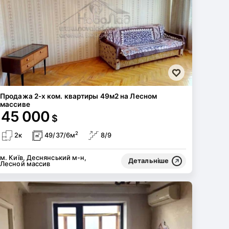
Продажа 2-х ком. квартиры 49м2 на Лесном
массиве
45 000
$
2
2к
49/37/6м
8/9
м. Київ, Деснянський м-н,
Детальніше
Лесной массив