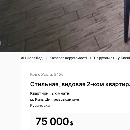
1
/ 14
АН НоваЛад
Каталог нерухомості
Нерухомість у Києв
Код об'єкта: 5456
Стильная, видовая 2-ком квартир
Квартири
|
2 кімнатні
м. Київ, Дніпровський м-н,
Русановка
75 000
$