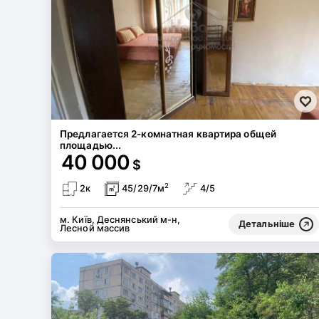
Предлагается 2-комнатная квартира общей
площадью...
40 000
$
2
2к
45/29/7м
4/5
м. Київ, Деснянський м-н,
Детальніше
Лесной массив