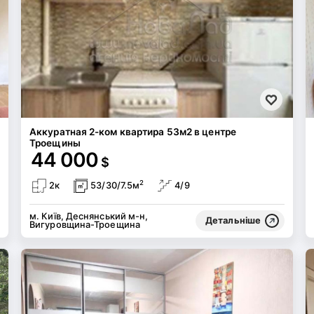
Аккуратная 2-ком квартира 53м2 в центре
Троещины
44 000
$
2
2к
53/30/7.5м
4/9
м. Київ, Деснянський м-н,
Детальніше
Вигуровщина-Троещина