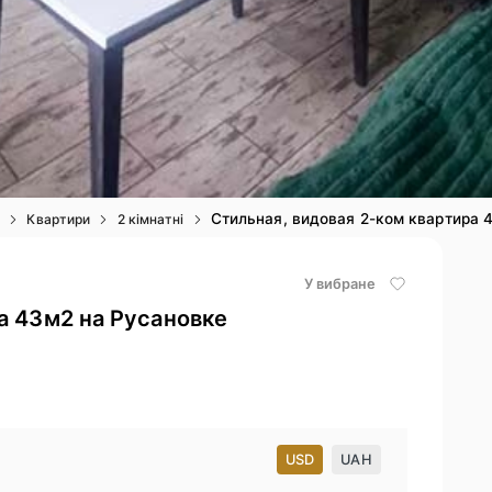
Стильная, видовая 2-ком квартира 
і
Квартири
2 кімнатні
У вибране
а 43м2 на Русановке
USD
UAH