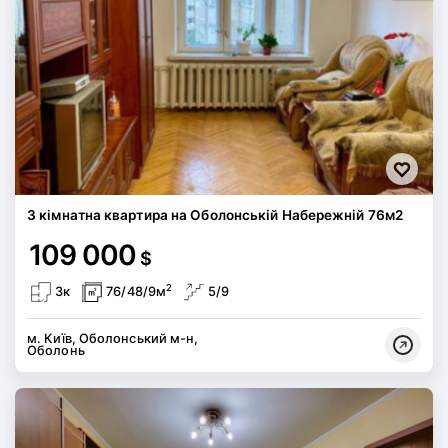
3 кімнатна квартира на Оболонській Набережній 76м2
109 000
$
2
3к
76/48/9м
5/9
м. Київ, Оболонський м-н,
Оболонь