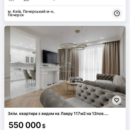
м. Київ, Печерський м-н,
Печерск
3кім. квартира з видом на Лавру 117м2 на 12пов....
550 000
$