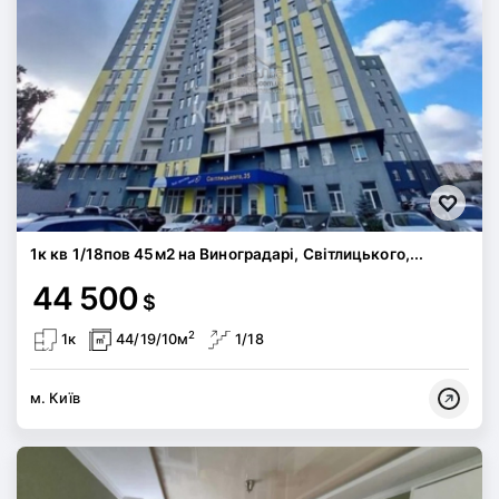
1к кв 1/18пов 45м2 на Виноградарі, Світлицького,...
44 500
$
2
1к
44/19/10м
1/18
м. Київ