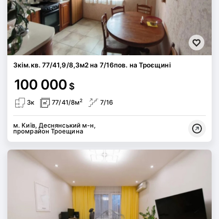
3кім.кв. 77/41,9/8,3м2 на 7/16пов. на Троєщині
100 000
$
2
3к
77/41/8м
7/16
м. Київ, Деснянський м-н,
промрайон Троещина