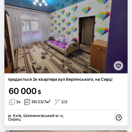
продається 2к квартира вул Берлінського, на Сирці
60 000
$
2
2к
39/23/7м
2/2
м. Київ, Шевченківський м-н,
Сырец