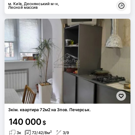
м. Київ, Деснянський м-н,
Лесной массив
3кім. квартира 72м2 на 3пов. Печерськ.
140 000
$
2
3к
72/42/8м
3/9