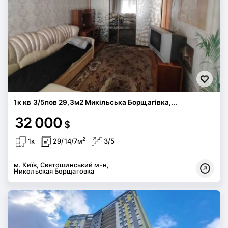
1к кв 3/5пов 29,3м2 Микільська Борщагівка,...
32 000
$
2
1к
29/14/7м
3/5
м. Київ, Святошинський м-н,
Никольская Борщаговка