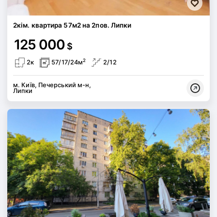
2кім. квартира 57м2 на 2пов. Липки
125 000
$
2
2к
57/17/24м
2/12
м. Київ, Печерський м-н,
Липки