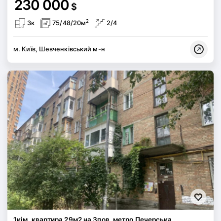
230 000
$
2
3к
75/48/20м
2/4
м. Київ, Шевченківський м-н
1кім. квартира 29м2 на 3пов. метро Печерська