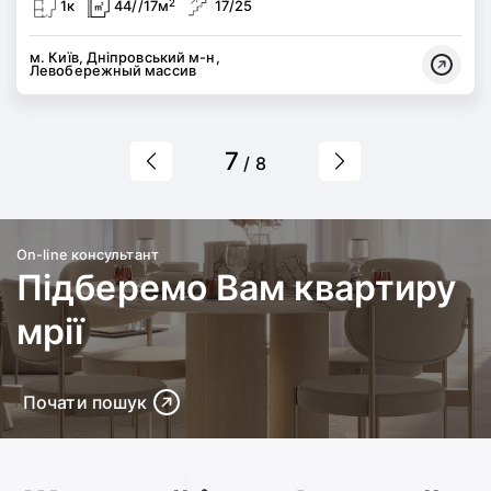
2
1к
44//17м
17/25
м. Київ, Дніпровський м-н,
Левобережный массив
7
/ 8
On-line консультант
Підберемо Вам квартиру
мрії
Почати пошук