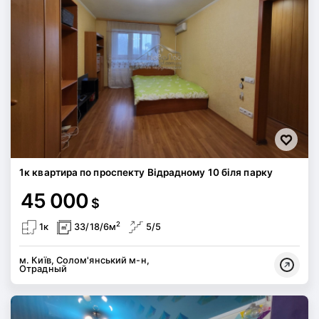
1к квартира по проспекту Відрадному 10 біля парку
45 000
$
2
1к
33/18/6м
5/5
м. Київ, Солом'янський м-н,
Отрадный