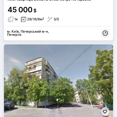
45 000
$
2
1к
29/16/6м
3/5
м. Київ, Печерський м-н,
Печерск