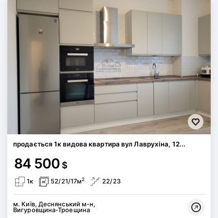
продається 1к видова квартира вул Лаврухіна, 12...
84 500
$
2
1к
52/21/17м
22/23
м. Київ, Деснянський м-н,
Вигуровщина-Троещина