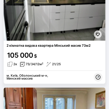
2 кімнатна видова квартира Мінський масив 73м2
105 000
$
2
2к
73/34/12м
21/25
м. Київ, Оболонський м-н,
Минский массив