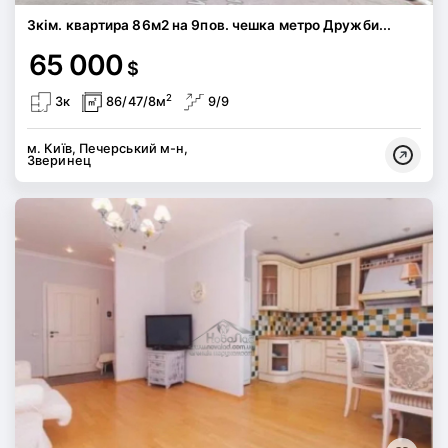
3кім. квартира 86м2 на 9пов. чешка метро Дружби...
65 000
$
2
3к
86/47/8м
9/9
м. Київ, Печерський м-н,
Зверинец