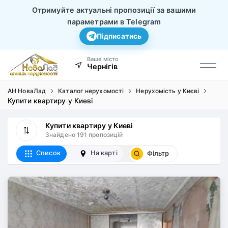
Отримуйте актуальні пропозиції за вашими
параметрами в Telegram
Підписатись
Ваше місто
Чернігів
АН НоваЛад
Каталог нерухомості
Нерухомість у Києві
Купити квартиру у Киеві
Купити квартиру у Киеві
Знайдено 191 пропозицій
Список
На карті
Фільтр