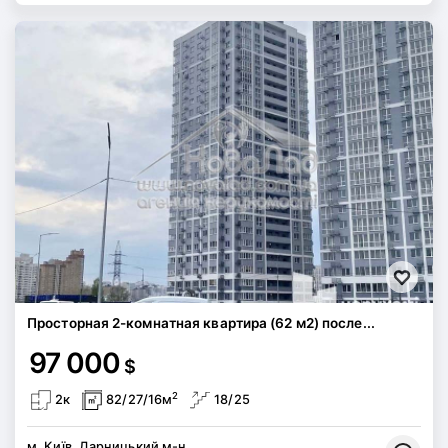
Просторная 2-комнатная квартира (62 м2) после...
97 000
$
2
2к
82/27/16м
18/25
м. Київ, Дарницький м-н,