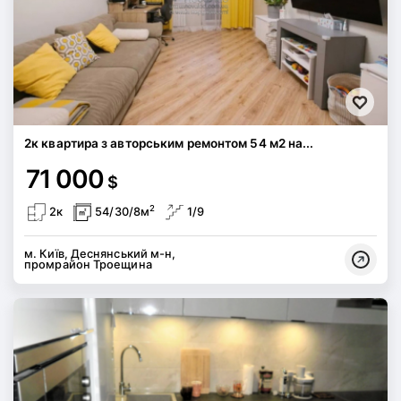
2к квартира з авторським ремонтом 54 м2 на...
71 000
$
2
2к
54/30/8м
1/9
м. Київ, Деснянський м-н,
промрайон Троещина