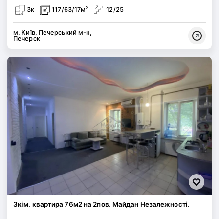
2
3к
117/63/17м
12/25
м. Київ, Печерський м-н,
Печерск
3кім. квартира 76м2 на 2пов. Майдан Незалежності.