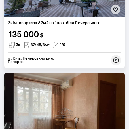
3кім. квартира 87м2 на 1пов. біля Печерського...
135 000
$
2
3к
87/48/8м
1/9
м. Київ, Печерський м-н,
Печерск