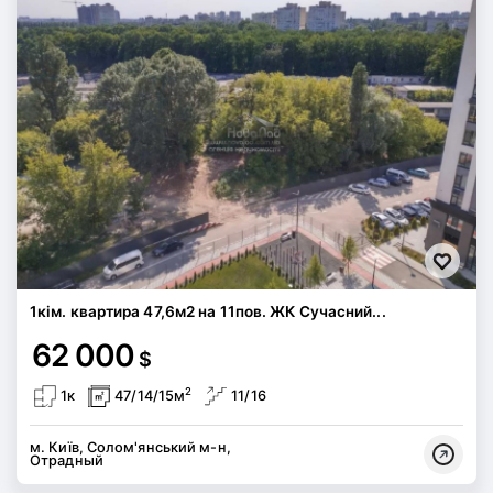
1кім. квартира 47,6м2 на 11пов. ЖК Сучасний...
62 000
$
2
1к
47/14/15м
11/16
м. Київ, Солом'янський м-н,
Отрадный