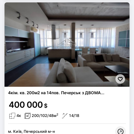
4кім. кв. 200м2 на 14пов. Печерськ з ДВОМА...
400 000
$
2
4к
200/102/48м
14/18
м. Київ, Печерський м-н