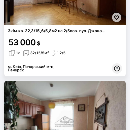
3кім.кв. 32,3/15,6/5,8м2 на 2/5пов. вул. Джона...
53 000
$
2
1к
32/15/5м
2/5
м. Київ, Печерський м-н,
Печерск