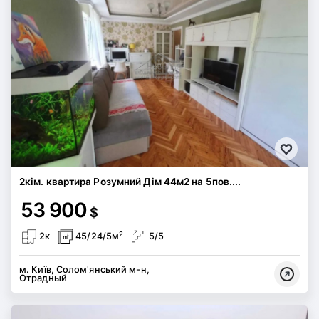
2кім. квартира Розумний Дім 44м2 на 5пов....
53 900
$
2
2к
45/24/5м
5/5
м. Київ, Солом'янський м-н,
Отрадный