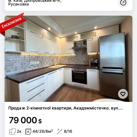
м. Київ, Дніпровський м-н,
Русановка
Продаж 2-кімнатної квартири, Академмістечко, вул....
79 000
$
2
2к
44/26/8м
8/16