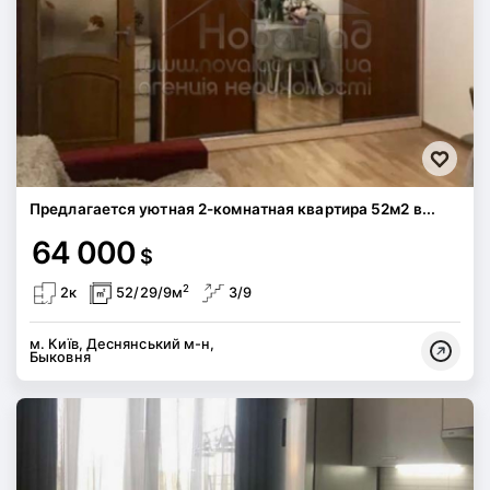
Предлагается уютная 2-комнатная квартира 52м2 в...
64 000
$
2
2к
52/29/9м
3/9
м. Київ, Деснянський м-н,
Быковня