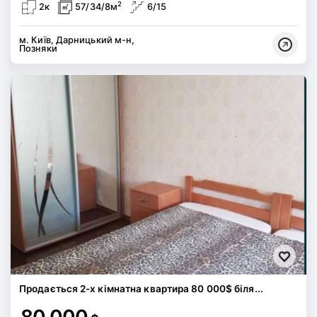
2
2к
57/34/8м
6/15
м. Київ, Дарницький м-н,
Позняки
Продається 2-х кімнатна квартира 80 000$ біля...
80 000