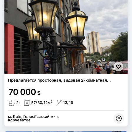
Предлагается просторная, видовая 2-комнатная...
70 000
$
2
2к
57/30/12м
13/16
м. Київ, Голосіївський м-н,
Корчеватое