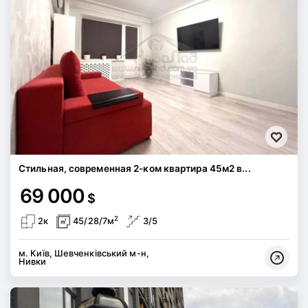
Стильная, современная 2-ком квартира 45м2 в...
69 000
$
2
2к
45/28/7м
3/5
м. Київ, Шевченківський м-н,
Нивки