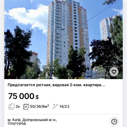
Предлагается уютная, видовая 2-ком. квартира...
75 000
$
2
2к
50/36/8м
14/22
м. Київ, Дніпровський м-н,
Соцгород