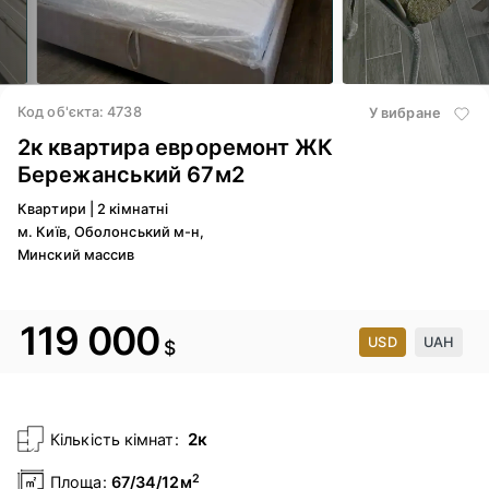
2
/ 10
3
/ 10
Код об'єкта: 4738
У вибране
2к квартира евроремонт ЖК
Бережанський 67м2
Квартири
|
2 кімнатні
м. Київ, Оболонський м-н,
Минский массив
119 000
USD
UAH
$
2к
Кількість кімнат:
2
Площа:
67/34/12м