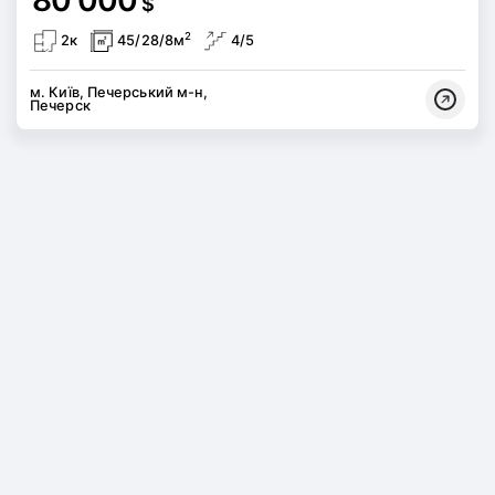
$
2
2к
45/28/8м
4/5
м. Київ, Печерський м-н,
Печерск