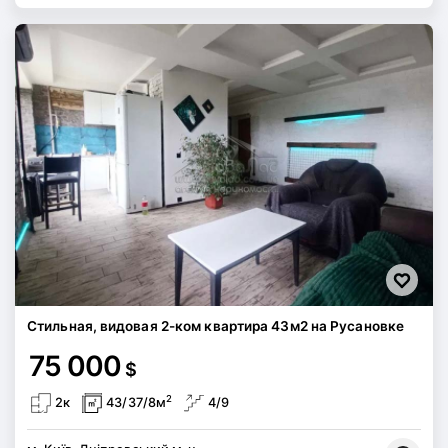
Стильная, видовая 2-ком квартира 43м2 на Русановке
75 000
$
2
2к
43/37/8м
4/9